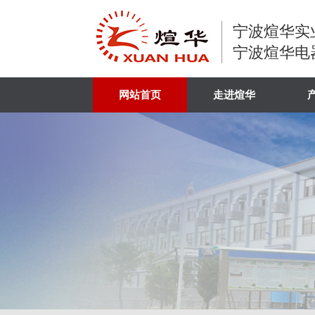
宁波煊华实
宁波煊华电
网站首页
走进煊华