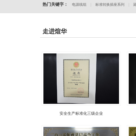
热门关键字：
电源线组
|
标准转换插座系列
|
分支器
|
工业插头类
|
插头型式
|
|
拖线板
走进煊华
安全生产标准化三级企业